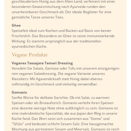
geschleudertem Honig aus dem Alten Land, verfeinert mit einer
besonderen Gewürzmischung nach Ayurveda runden den
unverkennbaren Geschmack ab. Der ideale Begleiter für eine
gemütliche Tasse unseres Tees.
Ghee
Speisefett ideal zum Kochen und Backen auf Basis von bester
Frischmilch. Das Besondere an Ghee ist seine immunstärkende
Wirkung. Es stammt ursprünglich aus der traditionellen
ayurvedischen Küche.
Vegane Produkte
Veganes Tassajara Tamari Dressing
Veredeln Sie Salate, Gemüse oder Tofu mit unserem einzigartigen
rein veganen Salatdressing. Die vegane Variante unseres
Klassikers: Mit Agavendicksaft statt Honig dabei ebenso
vollmundig im Geschmack und vielseitig verwendbar.
Gomasio
Sanfte Würze für delikate Gerichte. Ob mit Salat, zu warmen
Speisen oder als Brotaufstrich. Gomasio verleiht ihren Speisen
eine dezente würzige Note ohne aufdringlich zu sein. Gomasio ist
eine makrobiotische Spezialität, die aus Japan den Weg in unsere
Küche fand. Das Wort setzt sich zusammen aus "Goma" und
"S(h)io" und bedeutet schlicht Sesam-Salz. Eine hausgemachte
Mischung aus geröstetem Sesam und Meersalz. Gomasio ist reich