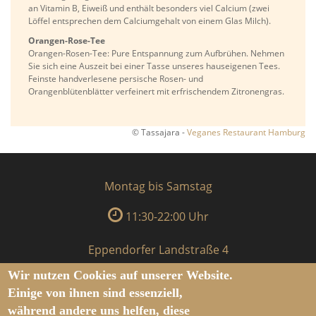
an Vitamin B, Eiweiß und enthält besonders viel Calcium (zwei
Löffel entsprechen dem Calciumgehalt von einem Glas Milch).
Orangen-Rose-Tee
Orangen-Rosen-Tee: Pure Entspannung zum Aufbrühen. Nehmen
Sie sich eine Auszeit bei einer Tasse unseres hauseigenen Tees.
Feinste handverlesene persische Rosen- und
Orangenblütenblätter verfeinert mit erfrischendem Zitronengras.
© Tassajara -
Veganes Restaurant Hamburg
Montag bis Samstag
11:30-22:00 Uhr
Eppendorfer Landstraße 4
Wir nutzen Cookies auf unserer Website.
20249 Hamburg
Einige von ihnen sind essenziell,
während andere uns helfen, diese
Für Reservierungen & Fragen