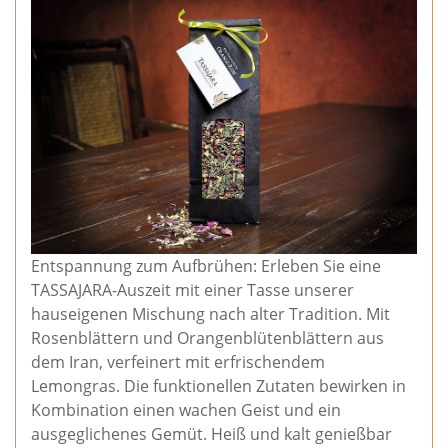
Entspannung zum Aufbrühen: Erleben Sie eine
TASSAJARA-Auszeit mit einer Tasse unserer
hauseigenen Mischung nach alter Tradition. Mit
Rosenblättern und Orangenblütenblättern aus
dem Iran, verfeinert mit erfrischendem
Lemongras. Die funktionellen Zutaten bewirken in
Kombination einen wachen Geist und ein
ausgeglichenes Gemüt. Heiß und kalt genießbar